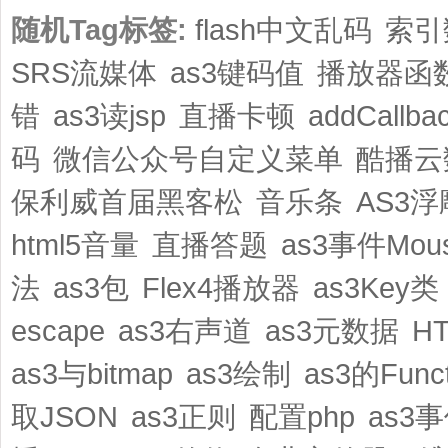
随机Tag标签:
flash中文乱码
索引
SRS流媒体
as3键码值
播放器函
错
as3读jsp
直播卡顿
addCallb
码
微信公众号自定义菜单
酷播云
保利威首届黑客松
音乐条
AS3浮
html5音量
直播答题
as3事件Mou
法
as3包
Flex4播放器
as3Key类
escape
as3右声道
as3元数据
H
as3与bitmap
as3绘制
as3的Funct
取JSON
as3正则
配置php
as3事