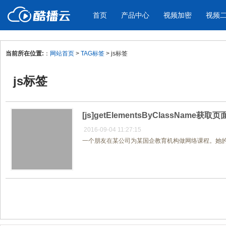
首页
产品中心
视频加密
视频
当前所在位置:
：
网站首页
>
TAG标签
> js标签
产品与新功能
应用场景
js标签
视频加密防下载防录屏
酷播云 | 
企业宣传
产品宣传
教学课程全终端视频加密
免费稳定无广
企业视频宣传，提升企业形象
通过视频来展示产
防下载/防盗录/防录屏/防篡改
帮助企业视频
色
[js]getElementsByClassName获
2016-09-04 11:27:15
一个朋友在某公司为某国企教育机构做网络课程。她的任务是
个人网站
工作汇报
为个人网站、博客论坛，添加视频
工作场景的工作汇
内容
年会节目
共1页/1条