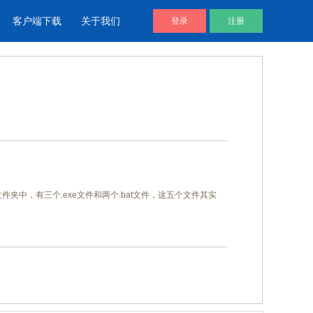
客户端下载
关于我们
登录
注册
酷播V4 | 免费视频播放器
企业视频库
帮助用户通过代码直接调用视频文
企业视频宣传，提升企业形象
件进放播放
文件夹，在这个文件夹中，有三个.exe文件和两个.bat文件，这五个文件其实
视频说明书
产品视频说明书，产品安装应用视
频说明书