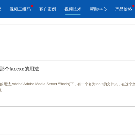
密
视频二维码
客户案例
视频技术
帮助中心
产品价格
酷播云 | 企业视频轻松上云
酷播云视频二维码
品宣传
教学网站
免费稳定无广告视频云服务
自动生成视频二维码
视频来展示产品新功能、新特
在线教育在线教学应用场景
帮助企业视频轻松上云
快速实现视频二维码宣传营销
夹那个far.exe的用法
r.exe的用法,Adobe\Adobe Media Server 5\tools)下，有一个名为tools的
作汇报
体育培训
...
场景的工作汇报、年度总结、
体育运动、体育赛事教学培训
节目