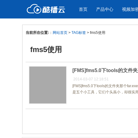
首页
产品中心
视频加
当前所在位置:
：
网站首页
>
TAG标签
> fms5使用
产品与新功能
应用场景
fms5使用
视频加密防下载防录屏
企业宣传
产
教学课程全终端视频加密
企业视频宣传，提升企业形象
通过
防下载/防盗录/防录屏/防篡改
色
[FMS]fms5.0下tools的文件
2014-03-07 12:18:51
[FMS]fms5.0下tools的文件夹那个fa
个人网站
工
是五个小工具，它们个头虽小，却很实用。
为个人网站、博客论坛，添加视频
工作
内容
年会
共1页/1条