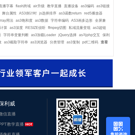
直播字幕
flash跨域
air升级
教学直播
直播设备
as3编码
as3链接
舞台属性
AS3倒计时
js选择排序
as3函数return
red5播放器
Array用法
as3饱和度
as3数据
字符串编码
AS3画多边形
全屏兼
计算
as3深度
RESIZE侦听
ffmpeg切图
私域流量变现
as3超链
断
字符串变量判断
as3加载Loader
jQuery选择
as与php交互
保利
数
as3截取字符串
as3浏览器
分类管理
as3复制
pdf二维码
查看
保利威
微信直播
PPT教学直播
摄像机直播
售前咨询