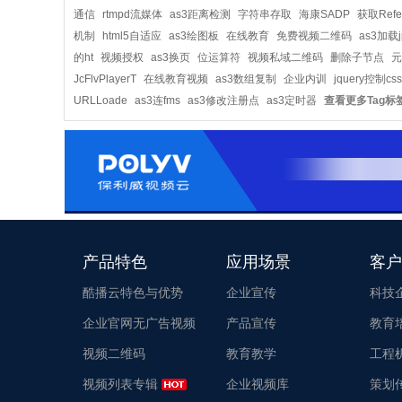
通信
rtmpd流媒体
as3距离检测
字符串存取
海康SADP
获取Refe
机制
html5自适应
as3绘图板
在线教育
免费视频二维码
as3加载j
的ht
视频授权
as3换页
位运算符
视频私域二维码
删除子节点
元
JcFlvPlayerT
在线教育视频
as3数组复制
企业内训
jquery控制css
URLLoade
as3连fms
as3修改注册点
as3定时器
查看更多Tag标签
产品特色
应用场景
客户
酷播云特色与优势
企业宣传
科技
企业官网无广告视频
产品宣传
教育
视频二维码
教育教学
工程
视频列表专辑
企业视频库
策划