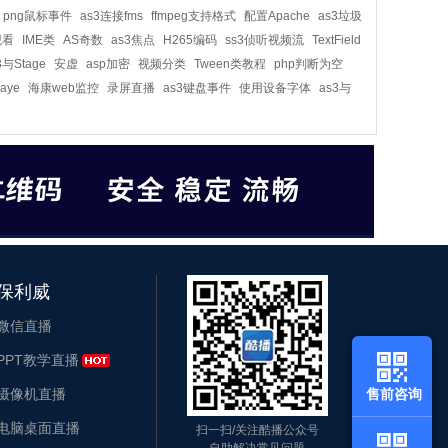
png鼠标事件
as3连接fms
ffmpeg支持格式
配置Apache
as3垃圾
观看
IME类
AS奇数
as3焦点
H265编码
ss3侦听视频流
TextField
3与Stage
安虚
asp加密
视频分类
Tween类教程
php判断为空
laye
海康web监控
录屏直播
as3键盘事件
使用设备字体
as3与
保利威
微信直播
PPT教学直播
摄像机直播
售前咨询
电脑桌面直播
扫一扫/关注酷播公众号