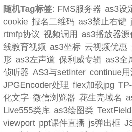
随机Tag标签:
FMS服务器
as3
cookie
报名二维码
as3禁止右键
rtmfp协议
视频调用
as3播放器
线教育视频
as3坐标
云视频优惠
形
as3左声道
保利威专辑
as3
侦听器
AS3与setInter
continue
JPGEncoder处理
flex加载jpg
TP
化文字
微信浏览器
花生壳域名
Live555类库
as3绘图类
TextFie
viewport
ppt课件直播
js弹出框
J