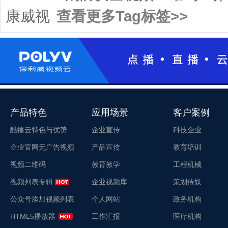
康威视
查看更多Tag标签>>
产品特色
应用场景
客户案例
酷播云特色与优势
企业宣传
科技企业
企业官网无广告视频
产品宣传
教育培训
视频二维码
教育教学
工程机械
视频列表专辑
企业视频库
策划传媒
公众号添加视频列表
个人网站
政务机构
HTML5播放器
工作汇报
医疗机构