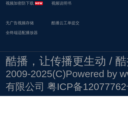
视频加密防下载
视频说明书
无广告视频存储
酷播云工单提交
全终端适配播放器
酷播，让传播更生动 / 
2009-2025(C)Powered by
w
有限公司
粤ICP备1207776