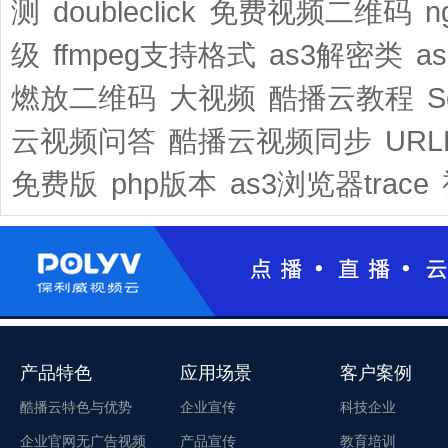
测
doubleclick
免费视频二维码
n
级
ffmpeg支持格式
as3解密类
a
燃放二维码
大视频
酷播云教程
S
云视频问答
酷播云视频同步
URL
免费版
php版本
as3浏览器trace
产品特色
应用场景
客户案例
酷播云特色与优势
企业宣传
科技企业
企业官网无广告视频
产品宣传
教育培训