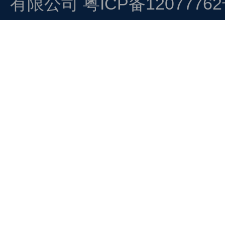
有限公司
粤ICP备1207776