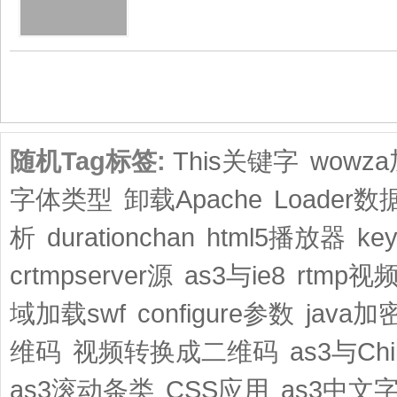
共1页/2条
随机Tag标签:
This关键字
wowz
字体类型
卸载Apache
Loader
析
durationchan
html5播放器
ke
crtmpserver源
as3与ie8
rtmp视
域加载swf
configure参数
java加
维码
视频转换成二维码
as3与Chi
as3滚动条类
CSS应用
as3中文