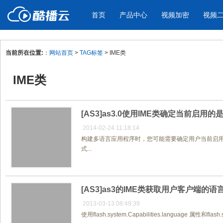
首页
产品中心
视频加密
视频
当前所在位置:
：
网站首页
>
TAG标签
> IME类
产品与新功能
应用场景
IME类
视频加密防下载防录屏
酷播云 | 
企业宣传
产品宣传
教学课程全终端视频加密
免费稳定无广
企业视频宣传，提升企业形象
通过视频来展示产
防下载/防盗录/防录屏/防篡改
帮助企业视频
色
[AS3]as3.0使用IME类确定当前启用
2014-02-24 11:18:14
构建多语言应用程序时，您可能需要确定用户当前启用的是
个人网站
工作汇报
式...
为个人网站、博客论坛，添加视频
工作场景的工作汇
内容
年会节目
[AS3]as3的IME类获取用户客户端的
2013-03-13 08:49:39
使用flash.system.Capabilities.language 属性和flash.s