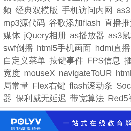
频
经典双模版
手机访问内网
as
mp3源代码
谷歌添加flash
直播推
媒体
jQuery相册
as播放器
as3
swf倒播
html5手机画面
hdmi直播
自定义菜单
按键事件
FPS信息
宽度
mouseX
navigateToUR
ht
局常量
Flex右键
flash滚动条
So
器
保利威无延迟
带宽算法
Red