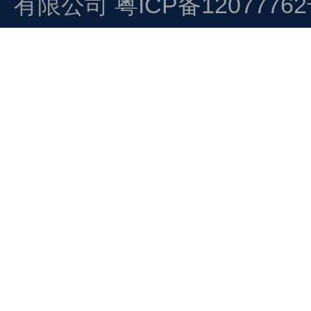
有限公司
粤ICP备1207776