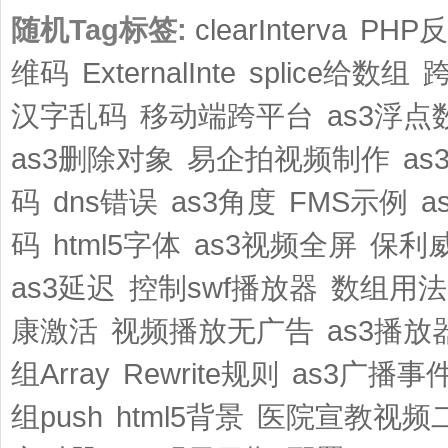
随机Tag标签:
clearInterva
PHP
维码
ExternalInte
splice给数组
跨
汉字乱码
移动端跨平台
as3浮点
as3删除对象
易企拍视频制作
a
码
dns错误
as3角度
FMS示例
a
码
html5字体
as3视频全屏
保利
as3延迟
控制swf播放器
数组用法
康激活
视频播放无广告
as3播放
组Array
Rewrite规则
as3广播事
组push
html5背景
医院宣教视频