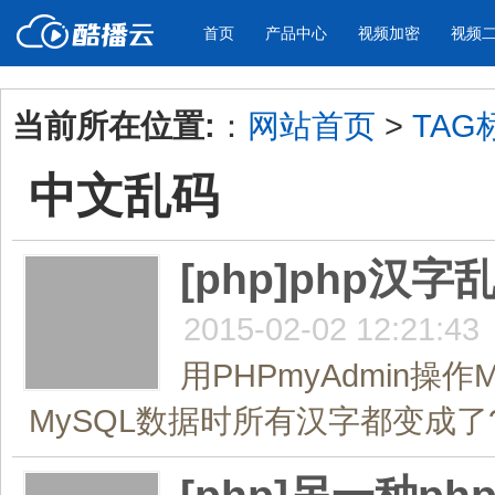
首页
产品中心
视频加密
视频
当前所在位置:
：
网站首页
>
TAG
产品与新功能
应用场景
中文乱码
视频加密防下载防录屏
酷播云 | 
企业宣传
产品宣传
教学课程全终端视频加密
免费稳定无广
企业视频宣传，提升企业形象
通过视频来展示产
防下载/防盗录/防录屏/防篡改
帮助企业视频
色
[php]php汉
2015-02-02 12:21:43
个人网站
工作汇报
为个人网站、博客论坛，添加视频
工作场景的工作汇
用PHPmyAdmin
内容
年会节目
MySQL数据时所有汉字都变成了?号