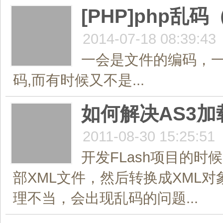
[PHP]php
2014-07-18 08:39:43
一会是文件的编码，
码,而有时候又不是...
如何解决AS3加
2011-08-30 15:25:51
开发FLash项目的
部XML文件，然后转换成XML
理不当，会出现乱码的问题...