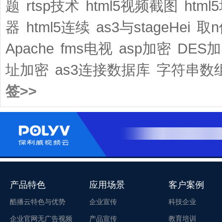
题
rtsp技术
html5视频截图
html
器
html5连续
as3与stageHei
取n
Apache
fms电视
asp加密
DES
址加密
as3连接数据库
字符串数
签>>
产品特色
应用场景
客户案例
酷播云特色与优势
企业宣传
科技企业
企业官网无广告视频
产品宣传
教育培训