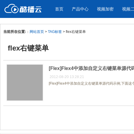
首页
产品中心
视频加密
视频
当前所在位置:
：
网站首页
>
TAG标签
> flex右键菜单
产品与新功能
应用场景
flex右键菜单
视频加密防下载防录屏
酷播云 | 
企业宣传
产品宣传
教学课程全终端视频加密
免费稳定无广
企业视频宣传，提升企业形象
通过视频来展示产
防下载/防盗录/防录屏/防篡改
帮助企业视频
色
[Flex]Flex4中添加自定义右键菜单源
2012-08-20 13:28:21
[Flex]Flex4中添加自定义右键菜单源代码示例,下
个人网站
工作汇报
为个人网站、博客论坛，添加视频
工作场景的工作汇
内容
年会节目
共1页/1条