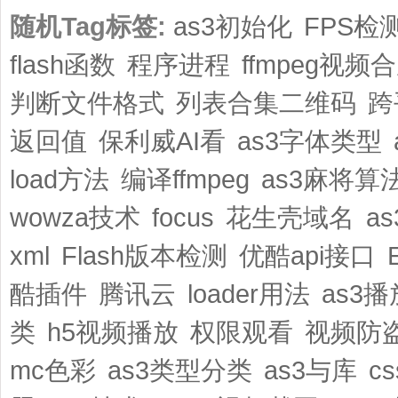
随机Tag标签:
as3初始化
FPS检
flash函数
程序进程
ffmpeg视频
判断文件格式
列表合集二维码
跨
返回值
保利威AI看
as3字体类型
load方法
编译ffmpeg
as3麻将算
wowza技术
focus
花生壳域名
a
xml
Flash版本检测
优酷api接口
酷插件
腾讯云
loader用法
as3
类
h5视频播放
权限观看
视频防
mc色彩
as3类型分类
as3与库
c