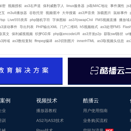
4加密
视频授权
as3右声道
保利威数字人
linux服务器
js取MAC地址
事件属性
j
p交互
m3u8播放器
谷歌托管
视频缓冲
大华搜索
as3声音类
加载图片
鼠标事件
tsp
Live555类库
php随机字符
字体图标
as3与swapChil
FMS视频直播
播放域
as3滚动事件
导出列表
PHP输出XML
门户二维码
h5视频格式
as3处理FMS
Fla
截取英文
保利威视视频
织梦GD库
php版encodeUR
as3开发p2p
获取swf路径
ur
s3跨域
as3数组复制
ffmpeg编译
as3切割图片
innerHTML
as3取视频头信息
a
案例
视频技术
酷播云
企业
播放器教程
用户使用指南
培训
AS2与AS3技术
业务购买流程
机械
Rtsp技术
空间与流量