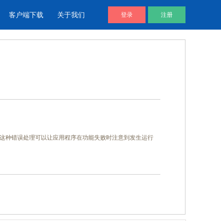
客户端下载
关于我们
登录
注册
酷播V4 | 免费视频播放器
企业视频库
帮助用户通过代码直接调用视频文
企业视频宣传，提升企业形象
件进放播放
这种错误处理可以让应用程序在功能失败时注意到发生运行
视频说明书
产品视频说明书，产品安装应用视
频说明书