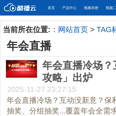
首页
产品中心
视频加密
视频
当前所在位置:
：
网站首页
>
TAG
产品与新功能
应用场景
年会直播
视频加密防下载防录屏
酷播云 | 
企业宣传
产品宣传
教学课程全终端视频加密
免费稳定无广
企业视频宣传，提升企业形象
通过视频来展示产
防下载/防盗录/防录屏/防篡改
帮助企业视频
色
年会直播冷场？
攻略」出炉
个人网站
工作汇报
为个人网站、博客论坛，添加视频
工作场景的工作汇
内容
年会节目
2025-11-27 23:27:15
年会直播冷场？互动没新意？保利
抽奖、分组抽奖...覆盖年会全需