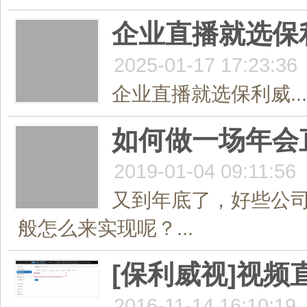
企业直播就选保
2025-01-17 17:23:36
企业直播就选保利威...
如何做一场年会
2019-01-04 09:11:56
又到年底了，好些公
般怎么来实现呢？...
[保利威视]视频
2016-11-14 16:10:19