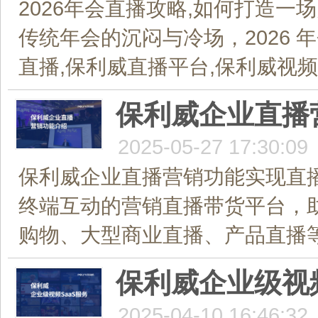
2026年会直播攻略,如何打造
传统年会的沉闷与冷场，2026 
直播,保利威直播平台,保利威视频点
保利威企业直播
2025-05-27 17:30:09
保利威企业直播营销功能实现直播
终端互动的营销直播带货平台，
购物、大型商业直播、产品直播等营
保利威企业级视
2025-04-10 16:46:32