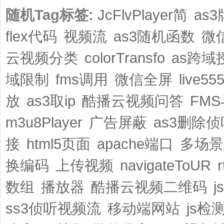
随机Tag标签:
JcFlvPlayer简
as
flex代码
视频流
as3随机函数
微
云视频分类
colorTransfo
as跨域
域限制
fms调用
微信全屏
live5
放
as3取ip
酷播云视频问答
FMS
m3u8Player
广告屏蔽
as3删除侦
接
html5页面
apache端口
多场景
换编码
上传视频
navigateToUR
数组
播放器
酷播云视频二维码
ss3侦听视频流
移动端网站
js检测