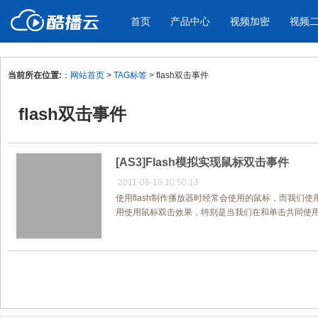
首页
产品中心
视频加密
视频
当前所在位置:
：
网站首页
>
TAG标签
> flash双击事件
产品与新功能
应用场景
flash双击事件
视频加密防下载防录屏
酷播云 | 
企业宣传
产品宣传
教学课程全终端视频加密
免费稳定无广
企业视频宣传，提升企业形象
通过视频来展示产
防下载/防盗录/防录屏/防篡改
帮助企业视频
色
[AS3]Flash模拟实现鼠标双击事件
2011-08-19 10:50:13
使用flash制作播放器时经常会使用的鼠标，而我们使
个人网站
工作汇报
用使用鼠标双击效果，特别是当我们在和单击共同使用以
为个人网站、博客论坛，添加视频
工作场景的工作汇
内容
年会节目
共1页/1条