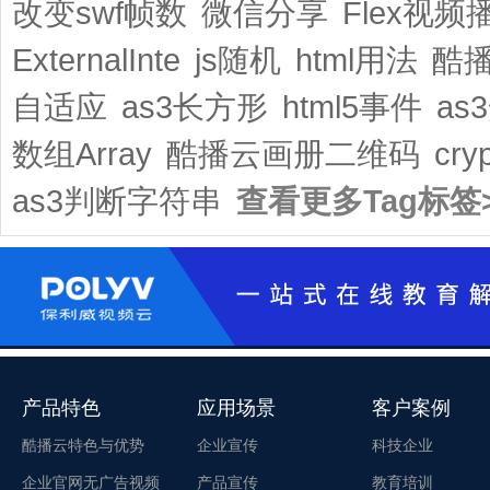
改变swf帧数
微信分享
Flex视频
ExternalInte
js随机
html用法
酷
自适应
as3长方形
html5事件
as
数组Array
酷播云画册二维码
cry
as3判断字符串
查看更多Tag标签
产品特色
应用场景
客户案例
酷播云特色与优势
企业宣传
科技企业
企业官网无广告视频
产品宣传
教育培训