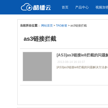
首页
产品中心
视频加
当前所在位置:
：
网站首页
>
TAG标签
> as3链接拦截
产品与新功能
应用场景
as3链接拦截
视频加密防下载防录屏
企业宣传
产
教学课程全终端视频加密
企业视频宣传，提升企业形象
通过
防下载/防盗录/防录屏/防篡改
色
[AS3]as3链接ie8拦截的问
2013-08-14 16:10:37
[AS3]as3链接ie8拦截的问题解决方
个人网站
工
为个人网站、博客论坛，添加视频
工作
内容
年会
共1页/1条