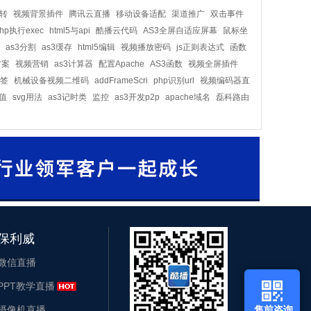
跳转
视频背景插件
腾讯云直播
移动设备适配
渠道推广
双击事件
hp执行exec
html5与api
酷播云代码
AS3全屏自适应屏幕
鼠标坐
as3分割
as3缓存
html5编辑
视频播放密码
js正则表达式
函数
方案
视频营销
as3计算器
配置Apache
AS3函数
视频全屏插件
标签
机械设备视频二维码
addFrameScri
php识别url
视频编码器直
码值
svg用法
as3记时类
监控
as3开发p2p
apache域名
磊科路由
保利威
微信直播
PPT教学直播
摄像机直播
售前咨询