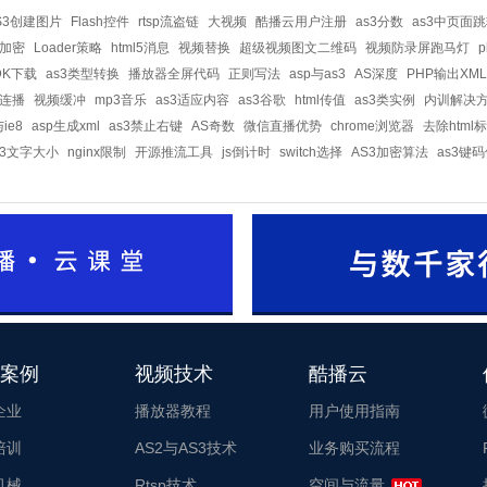
S3创建图片
Flash控件
rtsp流盗链
大视频
酷播云用户注册
as3分数
as3中页面
a加密
Loader策略
html5消息
视频替换
超级视频图文二维码
视频防录屏跑马灯
p
DK下载
as3类型转换
播放器全屏代码
正则写法
asp与as3
AS深度
PHP输出XML
lv连播
视频缓冲
mp3音乐
as3适应内容
as3谷歌
html传值
as3类实例
内训解决
ie8
asp生成xml
as3禁止右键
AS奇数
微信直播优势
chrome浏览器
去除html
s3文字大小
nginx限制
开源推流工具
js倒计时
switch选择
AS3加密算法
as3键
案例
视频技术
酷播云
企业
播放器教程
用户使用指南
培训
AS2与AS3技术
业务购买流程
机械
Rtsp技术
空间与流量