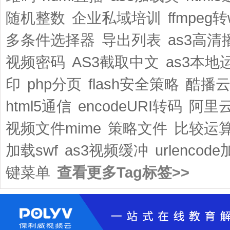
随机整数
企业私域培训
ffmpeg
多条件选择器
导出列表
as3高清
视频密码
AS3截取中文
as3本地
印
php分页
flash安全策略
酷播
html5通信
encodeURI转码
阿里云
视频文件mime
策略文件
比较运
加载swf
as3视频缓冲
urlencod
键菜单
查看更多Tag标签>>