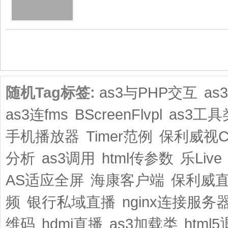
共1页/2条
随机Tag标签:
as3与PHP交互
as
as3连fms
BScreenFlvpl
as3工具
手机播放器
Timer范例
保利威视Ch
分析
as3调用
html传参数
乐Live
AS适应全屏
海康客户端
保利威
频
银行私域直播
nginx连接服务
维码
hdmi直播
as3加载类
html