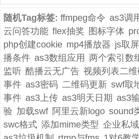
随机Tag标签:
ffmpeg命令
as3调
云问答功能
flex抽奖
图标字体
pr
php创建cookie
mp4播放器
js取
播条件
as3数组应用
两个索引数
监听
酷播云无广告
视频列表二维
事件
as3密码
二维码更新
swf取
事件
as3上传
as3明天日期
as3
验
加载swf
阿里云新logo
soun
swc格式
添加mime类型
企业私域
as3垃圾机制
rtmp与fms
1对6教