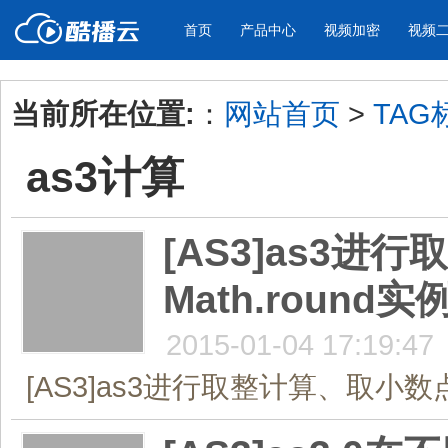
首页
产品中心
视频加密
视频
当前所在位置:
：
网站首页
>
TAG
产品与新功能
应用场景
as3计算
视频加密防下载防录屏
酷播云 | 
企业宣传
产品宣传
教学课程全终端视频加密
免费稳定无广
企业视频宣传，提升企业形象
通过视频来展示产
防下载/防盗录/防录屏/防篡改
帮助企业视频
色
[AS3]as3
Math.round实
个人网站
工作汇报
为个人网站、博客论坛，添加视频
工作场景的工作汇
内容
年会节目
2015-01-04 17:19:47
[AS3]as3进行取整计算、取小数点位数