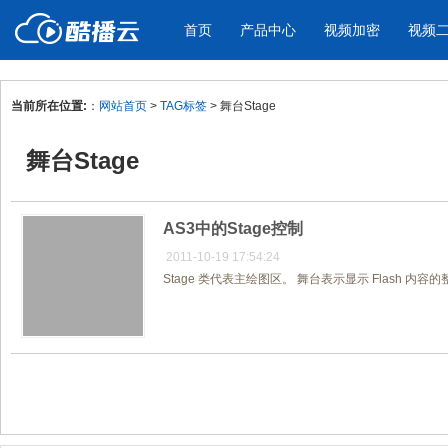
首页
产品中心
视频加密
视频
当前所在位置:
：
网站首页
>
TAG标签
> 舞台Stage
产品与新功能
应用场景
舞台Stage
视频加密防下载防录屏
酷播云 | 
企业宣传
产品宣传
教学课程全终端视频加密
免费稳定无广
企业视频宣传，提升企业形象
通过视频来展示产
防下载/防盗录/防录屏/防篡改
帮助企业视频
色
AS3中的Stage控制
2011-10-19 17:54:24
Stage 类代表主绘图区。 舞台表示显示 Flash 内容的整
个人网站
工作汇报
为个人网站、博客论坛，添加视频
工作场景的工作汇
内容
年会节目
共1页/1条