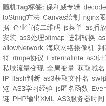
随机Tag标签:
保利威专辑
decod
toString方法
Canvas绘制
nginx
据
企业宣传二维码
js菜单
as播
安装
as3处理bitmap
进制转换
a
allowNetwork
海康网络摄像机
判
符
rtmpe协议
ExternalInte
as3
私域流量变现
全局变量
获取域名
IP
flash判断
as3获取文件名
sw
览
AS3学习经验
js匿名函数
Even
链
PHP输出XML
AS3服务器时间