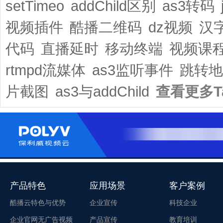
setTimeo
addChild区别
as3转码
视频插件
酷播二维码
dz视频
汉
代码
直播延时
移动终端
视频课
rtmpd流媒体
as3监听事件
跳转地
片截图
as3与addChild
查看更多T
产品特色
应用场景
客户案例
酷播云特色与优势
企业宣传
科技企业
企业官网无广告视频
产品宣传
教育培训