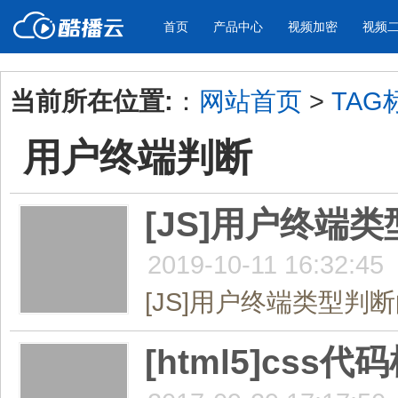
首页
产品中心
视频加密
视频
当前所在位置:
：
网站首页
>
TAG
产品与新功能
应用场景
用户终端判断
视频加密防下载防录屏
酷播云 | 
企业宣传
产品宣传
教学课程全终端视频加密
免费稳定无广
企业视频宣传，提升企业形象
通过视频来展示产
防下载/防盗录/防录屏/防篡改
帮助企业视频
色
[JS]用户终端
2019-10-11 16:32:45
个人网站
工作汇报
为个人网站、博客论坛，添加视频
工作场景的工作汇
[JS]用户终端类型判断的
内容
年会节目
[html5]c