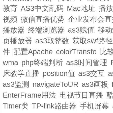
教育
AS3中文乱码
Mac地址
播
视频
微信直播优势
企业发布会直
播放器
终端浏览器
as3赋值
移动
页播放器
as3取整数
获取swf路径
件
配置Apache
colorTransfo
比
wma
php终端判断
as3时间管理
床教学直播
position值
as3交互
as3监测
navigateToUR
as3画板
EnterFrame用法
电视节目直播
Timer类
TP-link路由器
手机屏幕