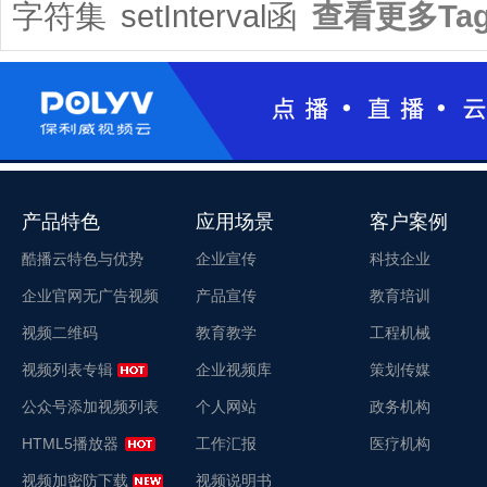
字符集
setInterval函
查看更多Ta
产品特色
应用场景
客户案例
酷播云特色与优势
企业宣传
科技企业
企业官网无广告视频
产品宣传
教育培训
视频二维码
教育教学
工程机械
视频列表专辑
企业视频库
策划传媒
公众号添加视频列表
个人网站
政务机构
HTML5播放器
工作汇报
医疗机构
视频加密防下载
视频说明书