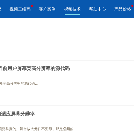
密
视频二维码
客户案例
视频技术
帮助中心
产品价格
酷播云 | 企业视频轻松上云
酷播云视频二维码
品宣传
教学网站
免费稳定无广告视频云服务
自动生成视频二维码
视频来展示产品新功能、新特
在线教育在线教学应用场景
帮助企业视频轻松上云
快速实现视频二维码宣传营销
ies判断当前用户屏幕宽高分辨率的源代码
用户屏幕宽高分辨率的源代码...
作汇报
体育培训
场景的工作汇报、年度总结、
体育运动、体育赛事教学培训
节目
全站自适应屏幕分辨率
须要掌握的。舞台放大元件不变形，那是必须的...