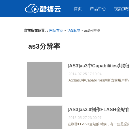
首页
产品中心
视频加
当前所在位置:
：
网站首页
>
TAG标签
> as3分辨率
产品与新功能
应用场景
as3分辨率
视频加密防下载防录屏
企业宣传
产
教学课程全终端视频加密
企业视频宣传，提升企业形象
通过
防下载/防盗录/防录屏/防篡改
色
[AS3]as3中Capabilit
2014-07-25 17:19:04
[AS3]as3中Capabilities判断当前
个人网站
工
为个人网站、博客论坛，添加视频
工作
内容
年会
[AS3]as3.0制作FLASH
2013-05-27 23:00:07
在制作FLASH全站的时候，有一些是必