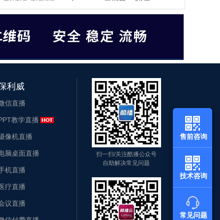
保利威
微信直播
PPT教学直播
摄像机直播
售前咨询
电脑桌面直播
扫一扫/关注酷播公众号
自助解决常见问题
手机直播
技术咨询
医疗直播
会议直播
常见问题