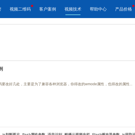
密
视频二维码
客户案例
视频技术
帮助中心
产品价格
酷播云 | 企业视频轻松上云
酷播云视频二维码
品宣传
教学网站
免费稳定无广告视频云服务
自动生成视频二维码
视频来展示产品新功能、新特
在线教育在线教学应用场景
帮助企业视频轻松上云
快速实现视频二维码宣传营销
例
代码要改好几处，主要是为了兼容各种浏览器，你得改
的wmode属性，也得改
的属性...
作汇报
体育培训
场景的工作汇报、年度总结、
体育运动、体育赛事教学培训
节目
js判断图片
flash属性参数
语音识别
酷播云视频专栏
Flash播放器参数
js获取