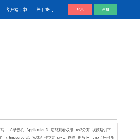
客户端下载
关于我们
登录
注册
酷播V4 | 免费视频播放器
企业视频库
帮助用户通过代码直接调用视频文
企业视频宣传，提升企业形象
件进放播放
视频说明书
产品视频说明书，产品安装应用视
频说明书
编码
as3录音机
ApplicationD
密码观看权限
as3分页
视频培训平
件
crtmpserver流
私域直播带货
switch选择
播放flv
rtmp音乐播放