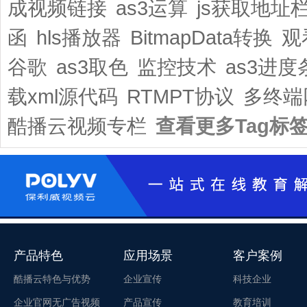
成视频链接
as3运算
js获取地址
函
hls播放器
BitmapData转换
观
谷歌
as3取色
监控技术
as3进度
载xml源代码
RTMPT协议
多终端
酷播云视频专栏
查看更多Tag标签
产品特色
应用场景
客户案例
酷播云特色与优势
企业宣传
科技企业
企业官网无广告视频
产品宣传
教育培训