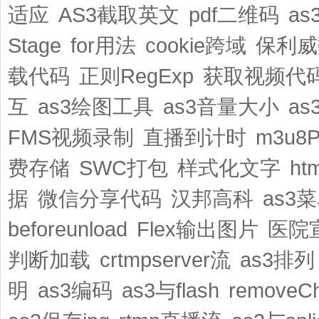
适应
AS3截取英文
pdf二维码
as
Stage
for用法
cookie跨域
保利威
载代码
正则RegExp
获取视频代
互
as3绘图工具
as3音量大小
as
FMS视频录制
直播到计时
m3u8P
费存储
SWC打包
样式化文字
ht
据
微信分享代码
汉邦高科
as3
beforeunload
Flex输出图片
医院
判断加载
crtmpserver流
as3排列
明
as3编码
as3与flash
removeCh