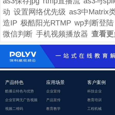
as3保存jpg
rtmp直播流
as3与spli
动
设置网络优先级
as3中Matrix
造IP
极酷阳光RTMP
wp判断登陆
微信判断
手机视频播放器
查看更
产品特色
应用场景
客户案例
酷播云特色与优势
企业宣传
科技企业
企业官网无广告视频
产品宣传
教育培训
视频二维码
教育教学
工程机械