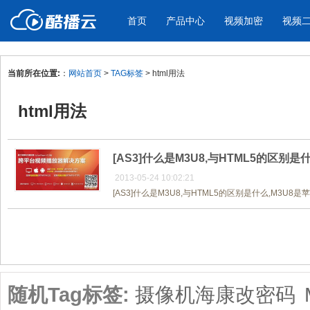
首页
产品中心
视频加密
视频
当前所在位置:
：
网站首页
>
TAG标签
> html用法
产品与新功能
应用场景
html用法
视频加密防下载防录屏
酷播云 | 
企业宣传
产品宣传
教学课程全终端视频加密
免费稳定无广
企业视频宣传，提升企业形象
通过视频来展示产
防下载/防盗录/防录屏/防篡改
帮助企业视频
色
[AS3]什么是M3U8,与HTML5的区别是
2013-05-24 10:02:21
[AS3]什么是M3U8,与HTML5的区别是什么,M3U8
个人网站
工作汇报
为个人网站、博客论坛，添加视频
工作场景的工作汇
共1页/1条
内容
年会节目
随机Tag标签:
摄像机海康改密码