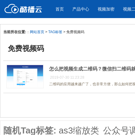
首页
产品中心
视频加密
视频
当前所在位置:
：
网站首页
>
TAG标签
> 免费视频码
产品与新功能
应用场景
免费视频码
视频加密防下载防录屏
酷播云 | 
企业宣传
产品宣传
教学课程全终端视频加密
免费稳定无广
企业视频宣传，提升企业形象
通过视频来展示产
防下载/防盗录/防录屏/防篡改
帮助企业视频
色
怎么把视频生成二维码？微信扫二维码
2019-07-30 11:23:28
二维码的应用越来越广了，也非常方便，那么如何把视
个人网站
工作汇报
为个人网站、博客论坛，添加视频
工作场景的工作汇
内容
年会节目
共1页/1条
随机Tag标签:
as3缩放类
公众号