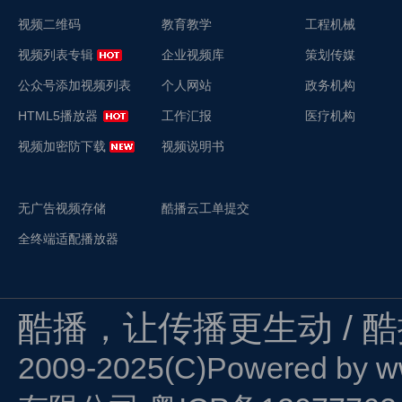
视频二维码
教育教学
工程机械
视频列表专辑
企业视频库
策划传媒
公众号添加视频列表
个人网站
政务机构
HTML5播放器
工作汇报
医疗机构
视频加密防下载
视频说明书
无广告视频存储
酷播云工单提交
全终端适配播放器
酷播，让传播更生动 / 
2009-2025(C)Powered by
w