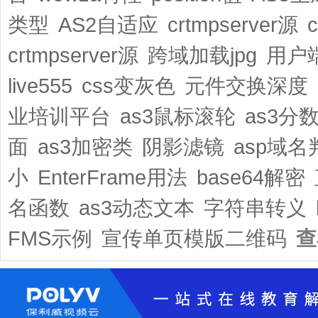
类型
AS2自适应
crtmpserver源
crtmpserver源
跨域加载jpg
用户
live555
css变灰色
元件交换深度
业培训平台
as3鼠标滚轮
as3分
面
as3加密类
阴影滤镜
asp域名
小
EnterFrame用法
base64解密
名函数
as3动态文本
字符串转义
FMS示例
宣传单页模版二维码
查