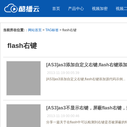
首页
产品中心
视频加密
视频
当前所在位置:
：
网站首页
>
TAG标签
> flash右键
产品与新功能
应用场景
flash右键
视频加密防下载防录屏
酷播云 | 
企业宣传
产品宣传
教学课程全终端视频加密
免费稳定无广
企业视频宣传，提升企业形象
通过视频来展示产
防下载/防盗录/防录屏/防篡改
帮助企业视频
色
[AS3]as3添加自定义右键,flash右键
2013-11-19 00:05:39
[AS3]as3添加自定义右键,flash右键添加源代码示例...
个人网站
工作汇报
为个人网站、博客论坛，添加视频
工作场景的工作汇
内容
年会节目
[AS3]as3不显示右键，屏蔽flash右键
2013-11-19 00:00:46
分享一篇关于在flash中可以检测到右键是否被屏蔽的flash