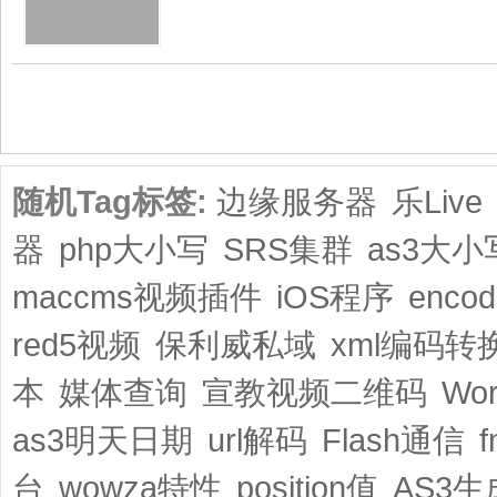
共1页/2条
随机Tag标签:
边缘服务器
乐Live
器
php大小写
SRS集群
as3大小
maccms视频插件
iOS程序
enco
red5视频
保利威私域
xml编码转
本
媒体查询
宣教视频二维码
Wo
as3明天日期
url解码
Flash通信
台
wowza特性
position值
AS3