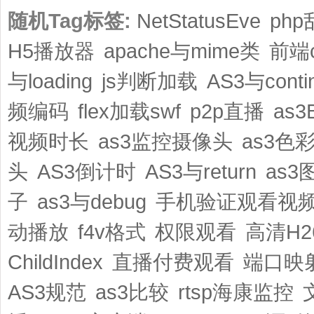
随机Tag标签:
NetStatusEve
ph
H5播放器
apache与mime类
前端c
与loading
js判断加载
AS3与conti
频编码
flex加载swf
p2p直播
as
视频时长
as3监控摄像头
as3色
头
AS3倒计时
AS3与return
as
子
as3与debug
手机验证观看视
动播放
f4v格式
权限观看
高清H2
ChildIndex
直播付费观看
端口映
AS3规范
as3比较
rtsp海康监控