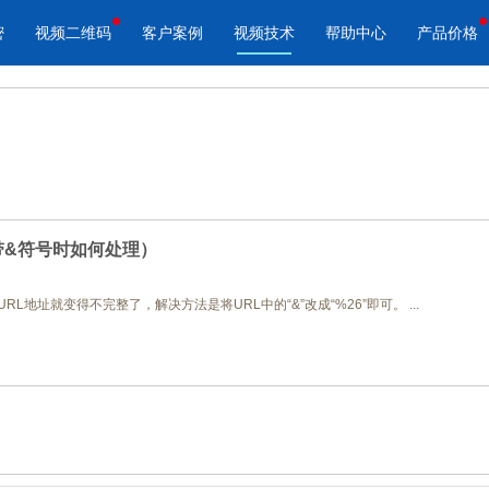
密
视频二维码
客户案例
视频技术
帮助中心
产品价格
酷播云 | 企业视频轻松上云
酷播云视频二维码
品宣传
教学网站
免费稳定无广告视频云服务
自动生成视频二维码
视频来展示产品新功能、新特
在线教育在线教学应用场景
帮助企业视频轻松上云
快速实现视频二维码宣传营销
（带&符号时如何处理）
URL地址就变得不完整了，解决方法是将URL中的“&”改成“%26”即可。 ...
作汇报
体育培训
场景的工作汇报、年度总结、
体育运动、体育赛事教学培训
节目