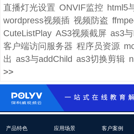
直播灯光设置
ONVIF监控
html5
wordpress视频插
视频防盗
ffm
CuteListPlay
AS3视频截屏
as3与
客户端访问服务器
程序员资源
m
出
as3与addChild
as3切换剪辑
>>
产品特色
应用场景
客户案例