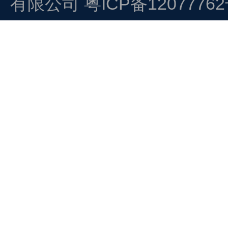
有限公司
粤ICP备1207776