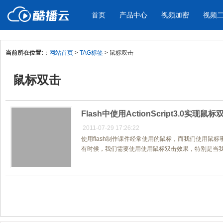
首页
产品中心
视频加密
视频
当前所在位置:
：
网站首页
>
TAG标签
> 鼠标双击
产品与新功能
应用场景
鼠标双击
视频加密防下载防录屏
酷播云 | 
企业宣传
产品宣传
教学课程全终端视频加密
免费稳定无广
企业视频宣传，提升企业形象
通过视频来展示产
防下载/防盗录/防录屏/防篡改
帮助企业视频
色
Flash中使用ActionScript3.0实现
2011-07-29 17:26:22
使用flash制作课件经常使用的鼠标，而我们使用鼠标事
个人网站
工作汇报
有时候，我们需要使用使用鼠标双击效果，特别是当我们
为个人网站、博客论坛，添加视频
工作场景的工作汇
内容
年会节目
共1页/1条