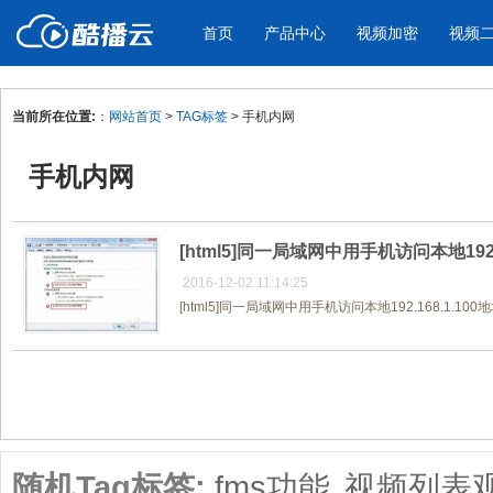
首页
产品中心
视频加密
视频
当前所在位置:
：
网站首页
>
TAG标签
> 手机内网
产品与新功能
应用场景
手机内网
视频加密防下载防录屏
酷播云 | 
企业宣传
产品宣传
教学课程全终端视频加密
免费稳定无广
企业视频宣传，提升企业形象
通过视频来展示产
防下载/防盗录/防录屏/防篡改
帮助企业视频
色
[html5]同一局域网中用手机访问本地192.
2016-12-02 11:14:25
[html5]同一局域网中用手机访问本地192.168.1.100
个人网站
工作汇报
为个人网站、博客论坛，添加视频
工作场景的工作汇
内容
年会节目
共1页/1条
随机Tag标签:
fms功能
视频列表