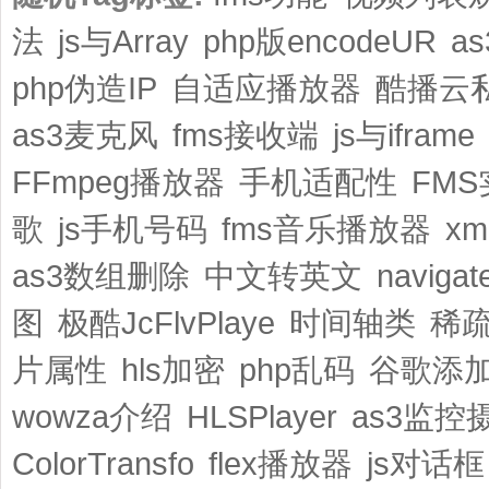
法
js与Array
php版encodeUR
a
php伪造IP
自适应播放器
酷播云
as3麦克风
fms接收端
js与iframe
FFmpeg播放器
手机适配性
FM
歌
js手机号码
fms音乐播放器
x
as3数组删除
中文转英文
naviga
图
极酷JcFlvPlaye
时间轴类
稀
片属性
hls加密
php乱码
谷歌添加f
wowza介绍
HLSPlayer
as3监控
ColorTransfo
flex播放器
js对话框