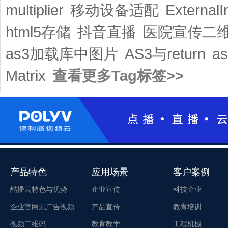
multiplier
移动设备适配
ExternalI
html5存储
抖音直播
医院宣传二
as3加载库中图片
AS3与return
a
Matrix
查看更多Tag标签>>
产品特色
应用场景
客户案例
酷播云特色与优势
企业宣传
科技企业
企业官网无广告视频
产品宣传
教育培训
视频二维码
教育教学
工程机械