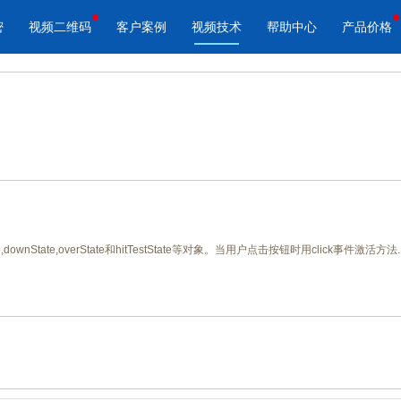
密
视频二维码
客户案例
视频技术
帮助中心
产品价格
酷播云 | 企业视频轻松上云
酷播云视频二维码
品宣传
教学网站
免费稳定无广告视频云服务
自动生成视频二维码
视频来展示产品新功能、新特
在线教育在线教学应用场景
帮助企业视频轻松上云
快速实现视频二维码宣传营销
,downState,overState和hitTestState等对象。当用户点击按钮时用click事件激活方法..
作汇报
体育培训
场景的工作汇报、年度总结、
体育运动、体育赛事教学培训
节目