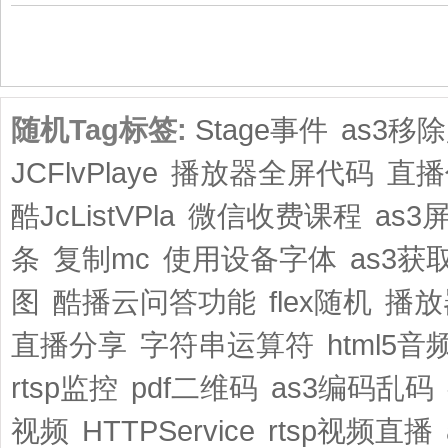
共1页/2条
随机Tag标签:
Stage事件
as3移
JCFlvPlaye
播放器全屏代码
直播
酷JcListVPla
微信收费课程
as3
条
复制mc
使用设备字体
as3获
图
酷播云问答功能
flex随机
播放
直播分享
字符串运算符
html5
rtsp监控
pdf二维码
as3编码乱码
视频
HTTPService
rtsp视频直播