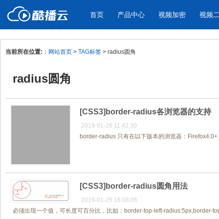
首页
产品中心
视频加密
视频
当前所在位置:
：
网站首页
>
TAG标签
> radius圆角
产品与新功能
应用场景
radius圆角
视频加密防下载防录屏
酷播云 | 
企业宣传
产品宣传
教学课程全终端视频加密
免费稳定无广
企业视频宣传，提升企业形象
通过视频来展示产
防下载/防盗录/防录屏/防篡改
帮助企业视频
色
[CSS3]border-radius各浏览器的支持
2019-01-26 11:42:30
border-radius 只有在以下版本的浏览器：Firefox4.0+、
个人网站
工作汇报
为个人网站、博客论坛，添加视频
工作场景的工作汇
内容
年会节目
[CSS3]border-radius圆角用法
2019-01-25 16:08:06
必须出现一个值，可长度可百分比，比如：border-top-left-radius:5px,border-top-le