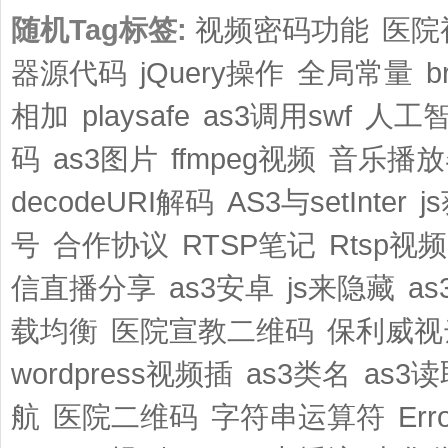
随机Tag标签:
视频密码功能
医院
器源代码
jQuery操作
全局常量
b
相加
playsafe
as3调用swf
人工
码
as3图片
ffmpeg视频
音乐播放
decodeURI解码
AS3与setInter
j
号
合作协议
RTSP笔记
Rtsp视频
信直播分享
as3安卓
js来隐藏
a
载均衡
医院宣教二维码
保利威视
wordpress视频插
as3类名
as3读
航
医院二维码
字符串运算符
Err