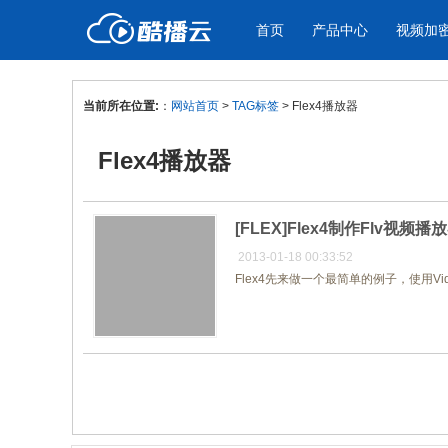
首页
产品中心
视频加
当前所在位置:
：
网站首页
>
TAG标签
> Flex4播放器
产品与新功能
应用场景
Flex4播放器
视频加密防下载防录屏
企业宣传
产
教学课程全终端视频加密
企业视频宣传，提升企业形象
通过
防下载/防盗录/防录屏/防篡改
色
[FLEX]Flex4制作Flv视频播
2013-01-18 00:33:52
Flex4先来做一个最简单的例子，使用Video
个人网站
工
为个人网站、博客论坛，添加视频
工作
内容
年会
共1页/1条