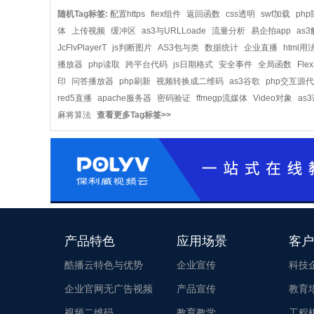
随机Tag标签:
配置https
flex组件
返回函数
css透明
swf加载
ph
体
上传视频
缓冲区
as3与URLLoade
流量分析
易企拍app
as
JcFlvPlayerT
js判断图片
AS3包与类
数据统计
企业直播
html用
播放器
php读取
跨平台代码
js日期格式
安全事件
全局函数
Fl
印
问答播放器
php刷新
视频转换成二维码
as3谷歌
php交互源
red5直播
apache服务器
密码验证
ffmegp流媒体
Video对象
as
麻将算法
查看更多Tag标签>>
产品特色
应用场景
客户
酷播云特色与优势
企业宣传
科技
企业官网无广告视频
产品宣传
教育
视频二维码
教育教学
工程