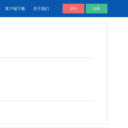
客户端下载
关于我们
登录
注册
酷播V4 | 免费视频播放器
企业视频库
帮助用户通过代码直接调用视频文
企业视频宣传，提升企业形象
件进放播放
视频说明书
产品视频说明书，产品安装应用视
频说明书