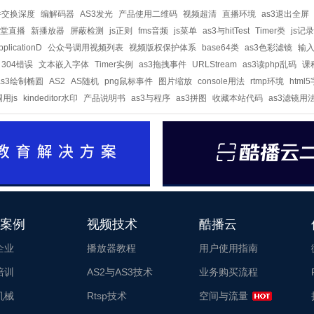
件交换深度
编解码器
AS3发光
产品使用二维码
视频超清
直播环境
as3退出全屏
堂直播
新播放器
屏蔽检测
js正则
fms音频
js菜单
as3与hitTest
Timer类
js记录
pplicationD
公众号调用视频列表
视频版权保护体系
base64类
as3色彩滤镜
输
304错误
文本嵌入字体
Timer实例
as3拖拽事件
URLStream
as3读php乱码
课
as3绘制椭圆
AS2
AS随机
png鼠标事件
图片缩放
console用法
rtmp环境
html
调用js
kindeditor水印
产品说明书
as3与程序
as3拼图
收藏本站代码
as3滤镜用
案例
视频技术
酷播云
企业
播放器教程
用户使用指南
培训
AS2与AS3技术
业务购买流程
机械
Rtsp技术
空间与流量