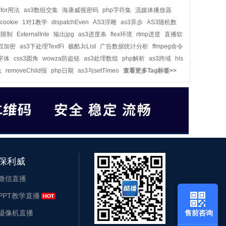
for用法
as3数组交集
海康威视密码
php字符集
流媒体播放器
cookie
1对1教学
dispatchEven
AS3浮雕
as3异步
AS3随机数
入限制
ExternalInte
输出jpg
as3进度条
flex环境
rtmp进度
直播软
程加密
as3下处理TextFi
极酷JcList
广告数据统计分析
ffmpeg命令
5字体
css3圆角
wowza防盗链
as3处理数组
php解析
as3跨域
hls
法
removeChild报
php日期
as3与setTimeo
查看更多Tag标签>>
保利威
微信直播
PPT教学直播
摄像机直播
售前咨询