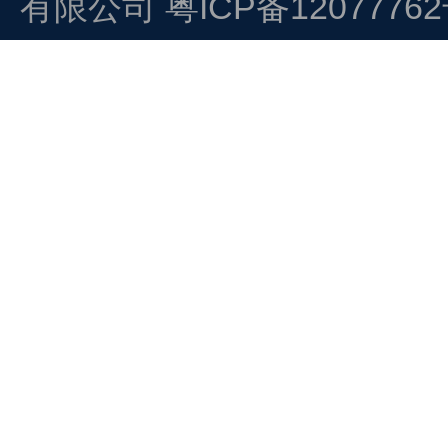
有限公司
粤ICP备1207776