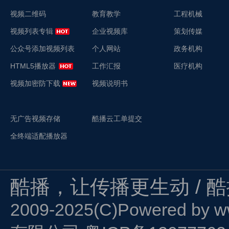
视频二维码
教育教学
工程机械
视频列表专辑
企业视频库
策划传媒
公众号添加视频列表
个人网站
政务机构
HTML5播放器
工作汇报
医疗机构
视频加密防下载
视频说明书
无广告视频存储
酷播云工单提交
全终端适配播放器
酷播，让传播更生动 / 
2009-2025(C)Powered by
w