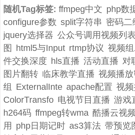
随机Tag标签:
ffmpeg中文
php数
configure参数
split字符串
密码二
jquery选择器
公众号调用视频列
图
html5与Input
rtmp协议
视频组
件交换深度
hls直播
活动直播
对
图片翻转
临床教学直播
视频播放
组
ExternalInte
apache配置
视频
ColorTransfo
电视节目直播
游戏
h264码
ffmpeg转wma
酷播云视
用
php日期记时
as3算法
带预览