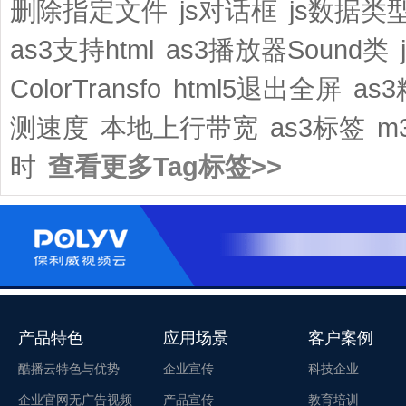
删除指定文件
js对话框
js数据类
as3支持html
as3播放器Sound类
ColorTransfo
html5退出全屏
as
测速度
本地上行带宽
as3标签
m3
时
查看更多Tag标签>>
产品特色
应用场景
客户案例
酷播云特色与优势
企业宣传
科技企业
企业官网无广告视频
产品宣传
教育培训