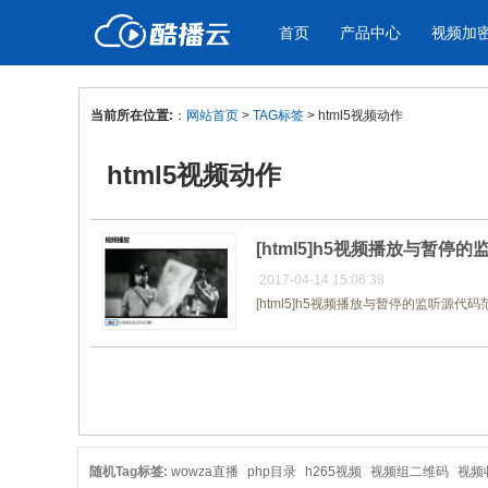
首页
产品中心
视频加
当前所在位置:
：
网站首页
>
TAG标签
> html5视频动作
产品与新功能
应用场景
html5视频动作
视频加密防下载防录屏
企业宣传
产
教学课程全终端视频加密
企业视频宣传，提升企业形象
通过
防下载/防盗录/防录屏/防篡改
色
[html5]h5视频播放与暂停
2017-04-14 15:06:38
[html5]h5视频播放与暂停的监听源代码范例
个人网站
工
为个人网站、博客论坛，添加视频
工作
内容
年会
共1页/1条
随机Tag标签:
wowza直播
php目录
h265视频
视频组二维码
视频