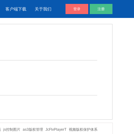
客户端下载
关于我们
登录
注册
酷播V4 | 免费视频播放器
企业视频库
帮助用户通过代码直接调用视频文
企业视频宣传，提升企业形象
件进放播放
视频说明书
产品视频说明书，产品安装应用视
频说明书
题
js控制图片
as3版权管理
JcFlvPlayerT
视频版权保护体系