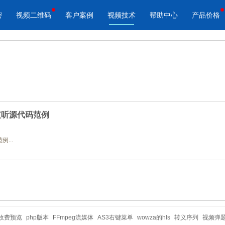
密
视频二维码
客户案例
视频技术
帮助中心
产品价格
酷播云 | 企业视频轻松上云
酷播云视频二维码
品宣传
教学网站
免费稳定无广告视频云服务
自动生成视频二维码
视频来展示产品新功能、新特
在线教育在线教学应用场景
帮助企业视频轻松上云
快速实现视频二维码宣传营销
的监听源代码范例
...
作汇报
体育培训
场景的工作汇报、年度总结、
体育运动、体育赛事教学培训
节目
收费预览
php版本
FFmpeg流媒体
AS3右键菜单
wowza的hls
转义序列
视频弹