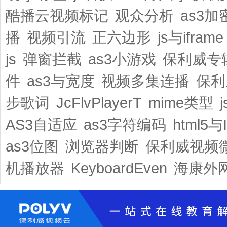
酷播云视频标记
观众分析
as3加
播
视频引流
正六边形
js与iframe
js
弹窗拦截
as3小游戏
保利威专
件
as3与宽度
视频多集连播
保利
步歌词
JcFlvPlayerT
mime类型
AS3自适应
as3字符编码
html5与I
as3位图
浏览器判断
保利威视频
机播放器
KeyboardEven
海康外