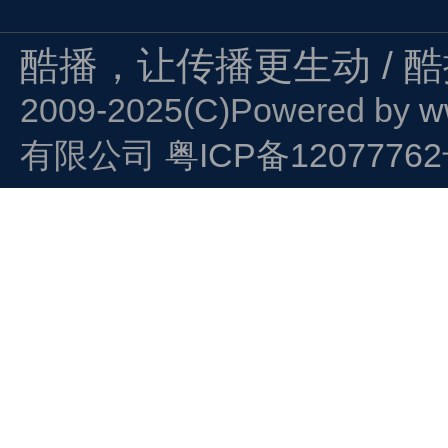
酷播，让传播更生动 / 
2009-2025(C)Powered by
w
有限公司
粤ICP备1207776