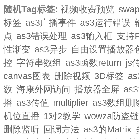
随机Tag标签:
视频收费预览
swap
标签
as3广播事件
as3运行错误
点
as3错误处理
as3输入框
支持Fl
性渐变
as3异步
自由设置播放器
控
字符串数组
as3函数return
j
canvas图表
删除视频
3D标签
a
数
海康外网访问
播放器全屏
as
播
as3传值
multiplier
as3数组删
机位直播
1对2教学
wowza防盗链
删除监听
回调方法
as3的Matrix