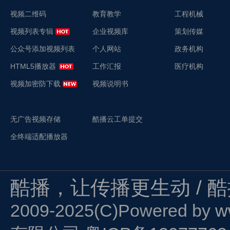
视频二维码
教育教学
工程机械
视频列表专辑
企业视频库
策划传媒
公众号添加视频列表
个人网站
政务机构
HTML5播放器
工作汇报
医疗机构
视频加密防下载
视频说明书
无广告视频存储
酷播云工单提交
全终端适配播放器
酷播，让传播更生动 / 
2009-2025(C)Powered by
w