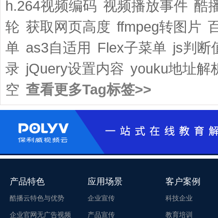
h.264视频编码
视频播放事件
酷
轮
获取网页高度
ffmpeg转图片
单
as3自适用
Flex子菜单
js判
录
jQuery设置内容
youku地址解
空
查看更多Tag标签>>
产品特色
应用场景
客户案例
酷播云特色与优势
企业宣传
科技企业
企业官网无广告视频
产品宣传
教育培训