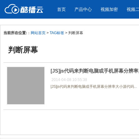
首页
产品中心
视频加密
视频
当前所在位置:
：
网站首页
>
TAG标签
> 判断屏幕
产品与新功能
应用场景
判断屏幕
视频加密防下载防录屏
酷播云 | 
企业宣传
产品宣传
教学课程全终端视频加密
免费稳定无广
企业视频宣传，提升企业形象
通过视频来展示产
防下载/防盗录/防录屏/防篡改
帮助企业视频
色
[JS]js代码来判断电脑或手机屏幕分辨
2014-04-08 10:55:38
[JS]js代码来判断电脑或手机屏幕分辨率大小源代码...
个人网站
工作汇报
为个人网站、博客论坛，添加视频
工作场景的工作汇
内容
年会节目
共1页/1条