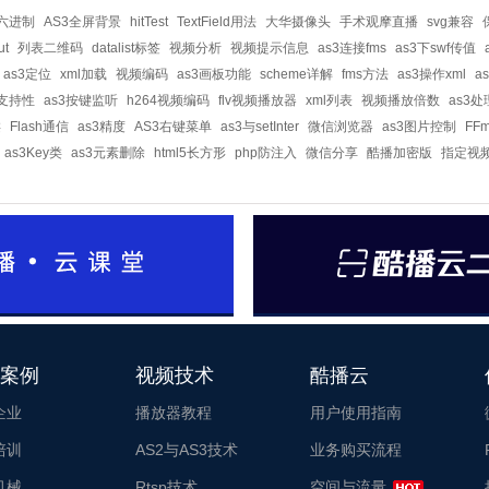
六进制
AS3全屏背景
hitTest
TextField用法
大华摄像头
手术观摩直播
svg兼容
ut
列表二维码
datalist标签
视频分析
视频提示信息
as3连接fms
as3下swf传值
as3定位
xml加载
视频编码
as3画板功能
scheme详解
fms方法
as3操作xml
a
5支持性
as3按键监听
h264视频编码
flv视频播放器
xml列表
视频播放倍数
as3
类
Flash通信
as3精度
AS3右键菜单
as3与setInter
微信浏览器
as3图片控制
FF
as3Key类
as3元素删除
html5长方形
php防注入
微信分享
酷播加密版
指定视
案例
视频技术
酷播云
企业
播放器教程
用户使用指南
培训
AS2与AS3技术
业务购买流程
机械
Rtsp技术
空间与流量