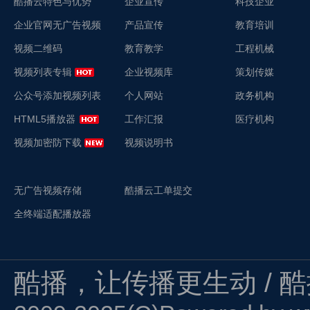
酷播云特色与优势
企业宣传
科技企业
企业官网无广告视频
产品宣传
教育培训
视频二维码
教育教学
工程机械
视频列表专辑
企业视频库
策划传媒
公众号添加视频列表
个人网站
政务机构
HTML5播放器
工作汇报
医疗机构
视频加密防下载
视频说明书
无广告视频存储
酷播云工单提交
全终端适配播放器
酷播，让传播更生动 / 