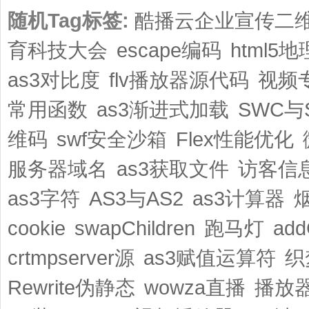
随机Tag标签:
酷播云企业宣传二
育科技大会
escape编码
html5
as3对比度
flv播放器源代码
视频
常用函数
as3渐进式加载
SWC与
维码
swf安全沙箱
Flex性能优化
服务器域名
as3获取文件
访客信
as3字符
AS3与AS2
as3计算器
cookie
swapChildren
跑马灯
add
crtmpserver源
as3赋值运算符
织
Rewrite伪静态
wowza直播
播放