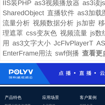
IIS装PHP
as3视频播放器
as3读j
SharedObject
直播软件
as3加载
流量分析
视频数据分析
js加密
移
理遮罩
css变灰色
视频流量
js数
用
as3文字大小
JcFlvPlayerT
AS
EnterFrame用法
swf倒播
查看更多
产品特色
应用场景
客户案例