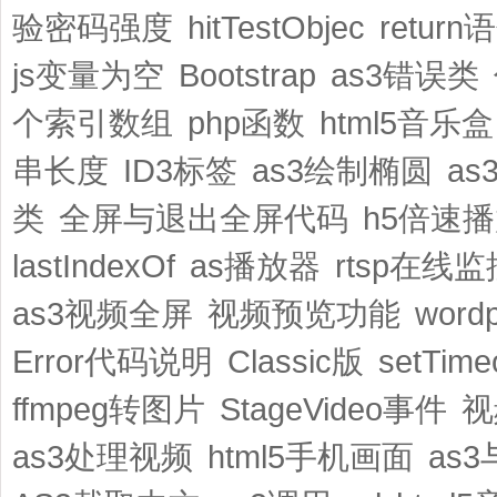
验密码强度
hitTestObjec
return
js变量为空
Bootstrap
as3错误类
个索引数组
php函数
html5音乐盒
串长度
ID3标签
as3绘制椭圆
a
类
全屏与退出全屏代码
h5倍速
lastIndexOf
as播放器
rtsp在线监
as3视频全屏
视频预览功能
word
Error代码说明
Classic版
setTim
ffmpeg转图片
StageVideo事件
视
as3处理视频
html5手机画面
as3与