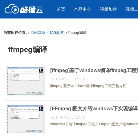
首页
产品中心
视频加密
视频
当前所在位置:
：
网站首页
>
TAG标签
> ffmpeg编译
产品与新功能
应用场景
ffmpeg编译
视频加密防下载防录屏
酷播云 | 
企业宣传
产品宣传
教学课程全终端视频加密
免费稳定无广
企业视频宣传，提升企业形象
通过视频来展示产
防下载/防盗录/防录屏/防篡改
帮助企业视频
色
[ffmpeg]基于windows编译ffmpeg
2016-06-01 13:53:10
[ffmpeg]基于windows编译ffmpeg工程完整介绍...
个人网站
工作汇报
为个人网站、博客论坛，添加视频
工作场景的工作汇
内容
年会节目
[FFmpeg]图文介绍windows下实现编
2014-07-06 17:25:14
windows下编译ffmpeg工程,[FFmpeg]图文介绍win