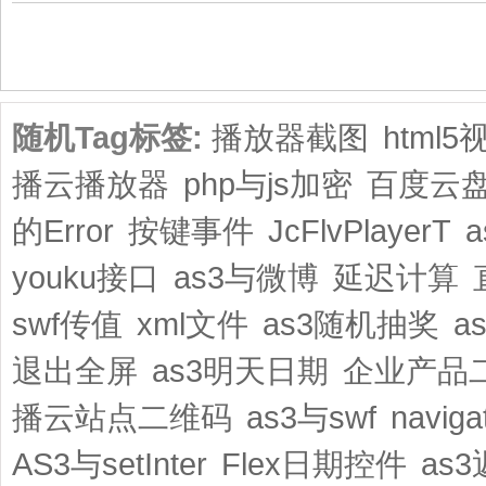
共1页/2条
随机Tag标签:
播放器截图
html
播云播放器
php与js加密
百度云
的Error
按键事件
JcFlvPlayerT
youku接口
as3与微博
延迟计算
swf传值
xml文件
as3随机抽奖
a
退出全屏
as3明天日期
企业产品
播云站点二维码
as3与swf
navig
AS3与setInter
Flex日期控件
as