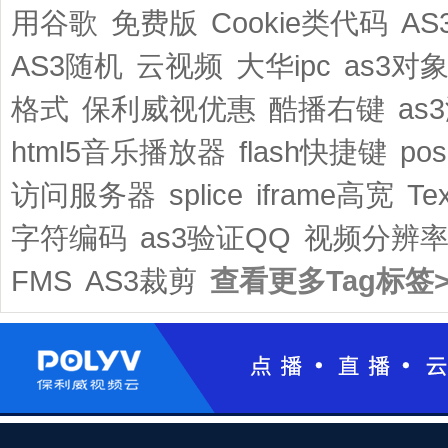
用谷歌
免费版
Cookie类代码
AS
AS3随机
云视频
大华ipc
as3对
格式
保利威视优惠
酷播右键
as
html5音乐播放器
flash快捷键
pos
访问服务器
splice
iframe高宽
Te
字符编码
as3验证QQ
视频分辨
FMS
AS3裁剪
查看更多Tag标签>