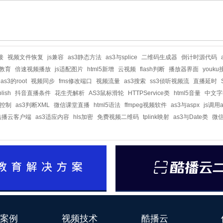
接
视频文件恢复
js兼容
as3静态方法
as3与splice
二维码生成器
倒计时源代码
教育
倍速视频播放
js适配图片
html5新增
云视频
flash判断
播放器界面
youku
as3的root
视频同步
fms修改端口
视频流量
as3搜索
ss3侦听视频流
直播延时
lish
抖音直播条件
花生壳解析
AS3鼠标滑轮
HTTPService类
html5音量
中文字
片控制
as3判断XML
微信课堂直播
html5语法
ffmpeg视频软件
as3与aspx
js调用a
酷播云客户端
as3适应内容
hls加密
免费视频二维码
tplink映射
as3与Date类
微
案例
视频技术
酷播云