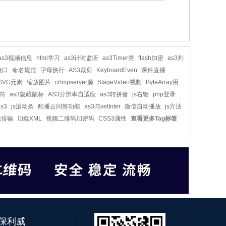
as3视频信息
html学习
as3计时监听
as3Timer类
flash加密
as3判
接口
命名规范
字母换行
AS3裁剪
KeyboardEven
课件直播
SVG元素
缩放图片
crtmpserver源
StageVideo视频
ByteArray用
符
as3隐藏鼠标
AS3分辨率自适应
as3转拼音
js右键
php登录
s3
js滚动条
酷播云问答功能
as3与setInter
微信自动播放
js方法
信传输
加载XML
视频二维码加密码
CSS3属性
查看更多Tag标签
保利威