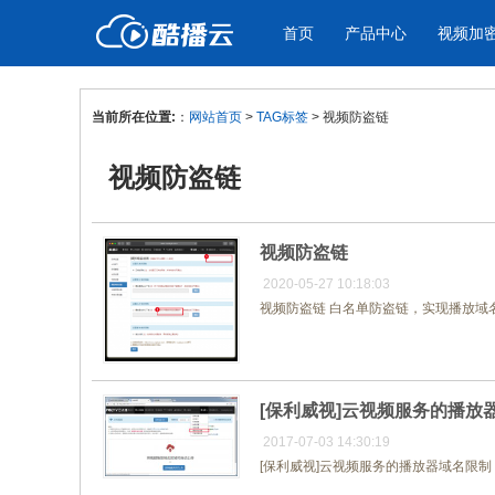
首页
产品中心
视频加
当前所在位置:
：
网站首页
>
TAG标签
> 视频防盗链
产品与新功能
应用场景
视频防盗链
视频加密防下载防录屏
企业宣传
产
教学课程全终端视频加密
企业视频宣传，提升企业形象
通过
防下载/防盗录/防录屏/防篡改
色
视频防盗链
2020-05-27 10:18:03
视频防盗链 白名单防盗链，实现播放域名限
个人网站
工
为个人网站、博客论坛，添加视频
工作
内容
年会
[保利威视]云视频服务的播
2017-07-03 14:30:19
[保利威视]云视频服务的播放器域名限制（