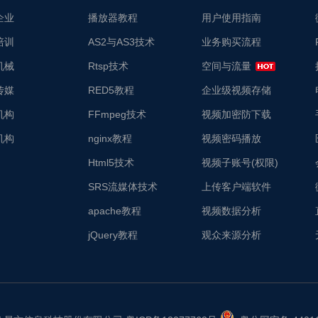
企业
播放器教程
用户使用指南
培训
AS2与AS3技术
业务购买流程
机械
Rtsp技术
空间与流量
传媒
RED5教程
企业级视频存储
机构
FFmpeg技术
视频加密防下载
机构
nginx教程
视频密码播放
Html5技术
视频子账号(权限)
SRS流媒体技术
上传客户端软件
apache教程
视频数据分析
jQuery教程
观众来源分析