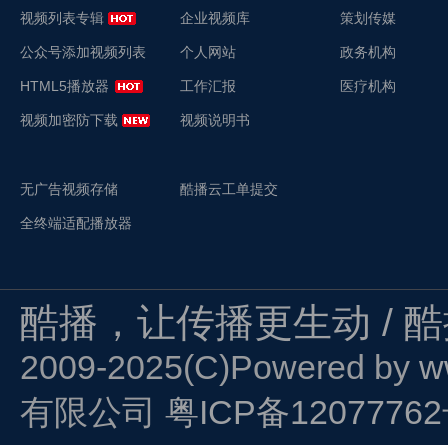
视频列表专辑
企业视频库
策划传媒
公众号添加视频列表
个人网站
政务机构
HTML5播放器
工作汇报
医疗机构
视频加密防下载
视频说明书
无广告视频存储
酷播云工单提交
全终端适配播放器
酷播，让传播更生动 / 
2009-2025(C)Powered by
w
有限公司
粤ICP备1207776