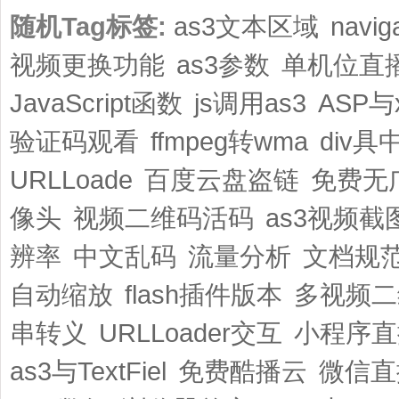
随机Tag标签:
as3文本区域
navig
视频更换功能
as3参数
单机位直
JavaScript函数
js调用as3
ASP与
验证码观看
ffmpeg转wma
div具
URLLoade
百度云盘盗链
免费无
像头
视频二维码活码
as3视频截
辨率
中文乱码
流量分析
文档规
自动缩放
flash插件版本
多视频二
串转义
URLLoader交互
小程序直
as3与TextFiel
免费酷播云
微信直