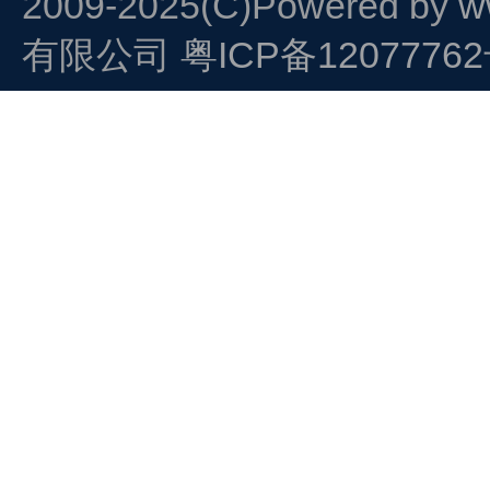
2009-2025(C)Powered by
w
有限公司
粤ICP备1207776