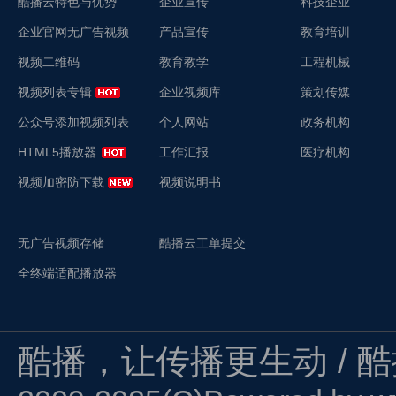
酷播云特色与优势
企业宣传
科技企业
企业官网无广告视频
产品宣传
教育培训
视频二维码
教育教学
工程机械
视频列表专辑
企业视频库
策划传媒
公众号添加视频列表
个人网站
政务机构
HTML5播放器
工作汇报
医疗机构
视频加密防下载
视频说明书
无广告视频存储
酷播云工单提交
全终端适配播放器
酷播，让传播更生动 / 