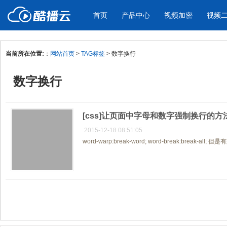
首页
产品中心
视频加密
视频
当前所在位置:
：
网站首页
>
TAG标签
> 数字换行
产品与新功能
应用场景
数字换行
视频加密防下载防录屏
酷播云 | 
企业宣传
产品宣传
教学课程全终端视频加密
免费稳定无广
企业视频宣传，提升企业形象
通过视频来展示产
防下载/防盗录/防录屏/防篡改
帮助企业视频
色
[css]让页面中字母和数字强制换行的方
2015-12-18 08:51:05
word-warp:break-word; word-break:break
个人网站
工作汇报
为个人网站、博客论坛，添加视频
工作场景的工作汇
内容
年会节目
共1页/1条