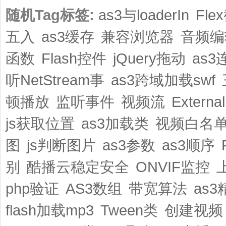
随机Tag标签:
as3与loaderIn
Fle
五入
as3缓存
兼容浏览器
音频编
函数
Flash控件
jQuery拖动
as3
听NetStream事
as3跨域加载swf
顿播放
监听事件
视频流
External
js获取位置
as3加载类
视频白名
图
js判断图片
as3参数
as3顺序
别
酷播云稳定安全
ONVIF监控
php验证
AS3数组
带宽算法
as
flash加载mp3
Tween类
创建视频