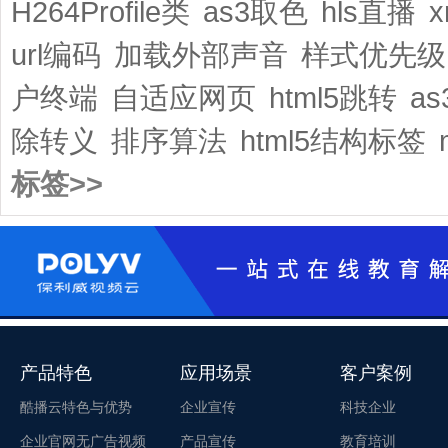
H264Profile类
as3取色
hls直播
url编码
加载外部声音
样式优先级
户终端
自适应网页
html5跳转
a
除转义
排序算法
html5结构标签
标签>>
产品特色
应用场景
客户案例
酷播云特色与优势
企业宣传
科技企业
企业官网无广告视频
产品宣传
教育培训