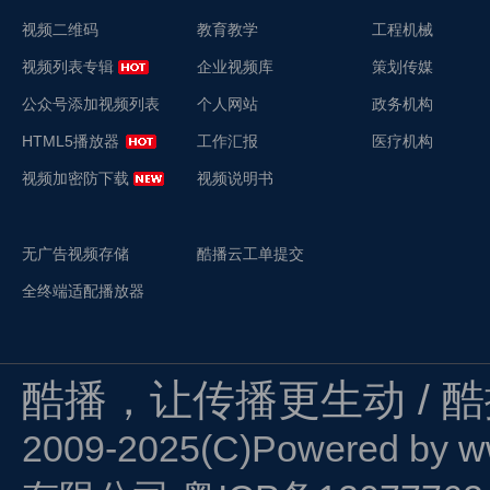
视频二维码
教育教学
工程机械
视频列表专辑
企业视频库
策划传媒
公众号添加视频列表
个人网站
政务机构
HTML5播放器
工作汇报
医疗机构
视频加密防下载
视频说明书
无广告视频存储
酷播云工单提交
全终端适配播放器
酷播，让传播更生动 / 
2009-2025(C)Powered by
w